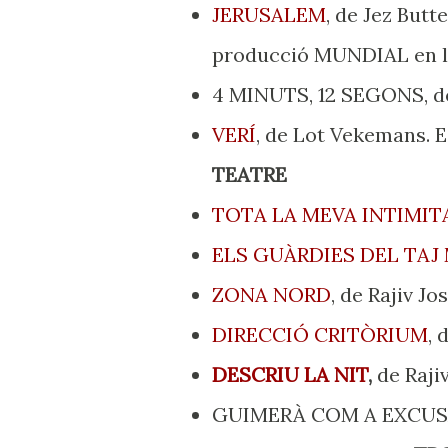
JERUSALEM
, de Jez But
producció MUNDIAL en l
4 MINUTS, 12 SEGONS, de
VERÍ
, de Lot Vekemans.
TEATRE
TOTA LA MEVA INTIMIT
ELS GUÀRDIES DEL TAJ
ZONA NORD
, de Rajiv Jo
DIRECCIÓ CRITÒRIUM
, 
DESCRIU LA NIT
,
de Raji
GUIMERÀ COM A EXCUS