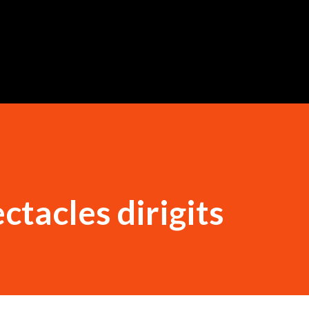
Salta al contingut principal
ectacles dirigits