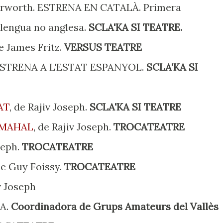
terworth. ESTRENA EN CATALÀ. Primera
lengua no anglesa.
SCLA'KA SI TEATRE.
 James Fritz.
VERSUS TEATRE
 ESTRENA A L'ESTAT ESPANYOL.
SCLA'KA SI
AT
, de Rajiv Joseph.
SCLA'KA SI TEATRE
 MAHAL
, de Rajiv Joseph.
TROCATEATRE
seph.
TROCATEATRE
de Guy Foissy.
TROCATEATRE
v Joseph
A.
Coordinadora de Grups Amateurs del Vallès