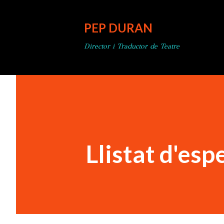
PEP DURAN
Director i Traductor de Teatre
Llistat d'esp