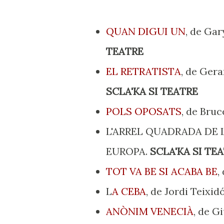
QUAN DIGUI UN
, de Ga
TEATRE
EL RETRATISTA
, de Ger
SCLA'KA SI TEATRE
POLS OPOSATS
, de Bru
L'ARREL QUADRADA DE L'
EUROPA.
SCLA'KA SI TE
TOT VA BE SI ACABA BE
,
L
A CEBA
, de Jordi Teixid
ANÒNIM VENECIÀ
, de G