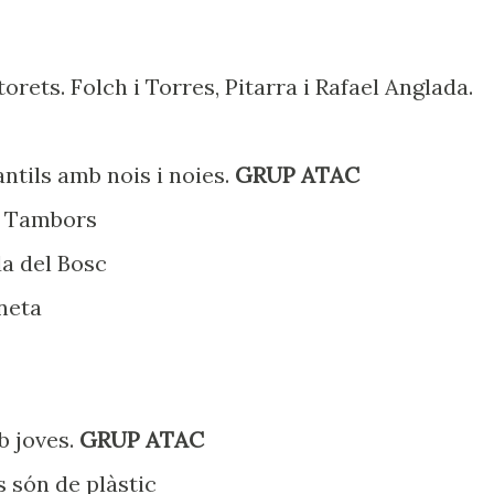
orets. Folch i Torres, Pitarra i Rafael Anglada.
ntils amb nois i noies.
GRUP ATAC
es Tambors
a del Bosc
lneta
b joves.
GRUP ATAC
s són de plàstic