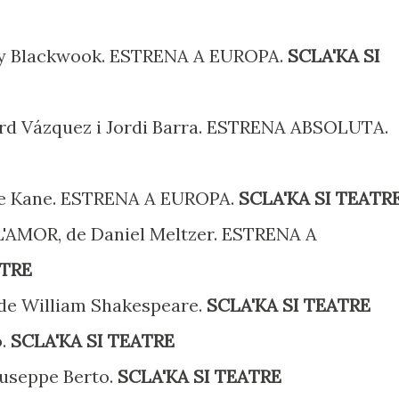
ry Blackwook. ESTRENA A EUROPA.
SCLA'KA SI
ard Vázquez i Jordi Barra. ESTRENA ABSOLUTA.
ce Kane. ESTRENA A EUROPA.
SCLA'KA SI TEATR
AMOR, de Daniel Meltzer. ESTRENA A
ATRE
 de William Shakespeare.
SCLA'KA SI TEATRE
ó.
SCLA'KA SI TEATRE
iuseppe Berto.
SCLA'KA SI TEATRE